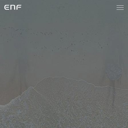
ENF
메
인