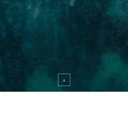
투자정보
IR자료실
[공시정보] [기재정정]신규시설투자등
이엔에프테크놀로지
날짜
2024.06.27
조회수
1,179