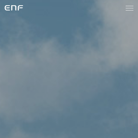
ENF
메
인