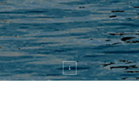
회사소개
관계사
퓨릿
한국알콜산업
케이씨엔에이
퓨릿
계열회사
UBM