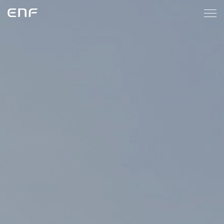
ENF
메
인